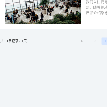
我们以往找
是，随着移
产品介绍杂
了。 在众多行业杂志当中，唯独"香港企业"杂志表现较为出色，它创刊于
1967年，是香港贸易
指南，全盛
威性。可惜
能幸免，介
共：1条记录，1页
1
相信这是很难维持下去的！ 而创办
年。过往，
织商贸参察
内，这些办
港商界，创造
志"李生(下
英国、日本
是英国，这
斥，不想外
展及采购，
直通车到广州
得组织展会