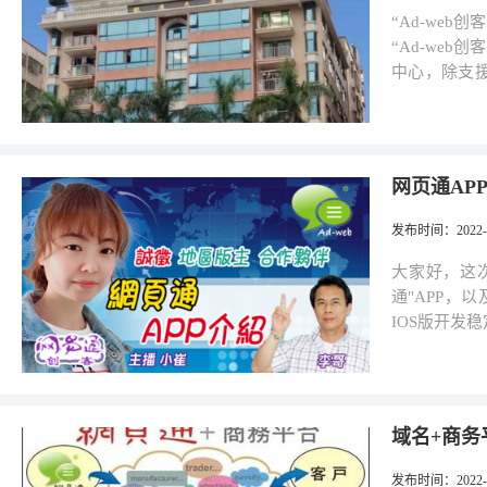
创意去应用
个层面操作
“Ad-we
多人使用，藉此带动经济效益
好用，不涉
“Ad-we
投资及发展
管理人，虽
中心，除支援“Ad-web”
保市场的认
作人员使用
固定物业的支
于2010年
定的工作，
方的会员， 他们可以以短期租赁方式租用办公地方及搞活动，基于以上的便
名称已分别
性更强，将来更可发展
利，促进及加强与广东
在申办当中
果计算机一直
web创客”是
网页通AP
们的热门话题
cafe），国内的商学
的第三方应用软件。 既然我们花了这么多心思在
出具有客房
发布时间
：2022-0
商业域名支
会员举行小型的
创意去应用
理念，且以网
大家好，这次
多人使用，藉此带动经济效益
配套介绍： 1. 写字楼设施：商住两用，有电梯、楼下有绿化地及停车位; 2.
通"APP，以
投资及发展
公共区域: 有电工及保洁工负责
IOS版开发
保市场的认
闲公园、版画基地及高尔夫
版本先行一步，
于2010年
M338、M287、
可以用“电子
名称已分别
基本装修，
定时更新。 现在市面有很多通讯APP，功能都有不错的表现，但事实上它们
在申办当中
桌椅，会客空间，独立房间等
与"网页通"
域名+商务
育、IT、培训、研发等行业 49平
础， 大家可以通过网址找到对方交谈，从而带动商务交流。在网页通的几大
我们安排了
功能里面，"
发布时间
：2022-0