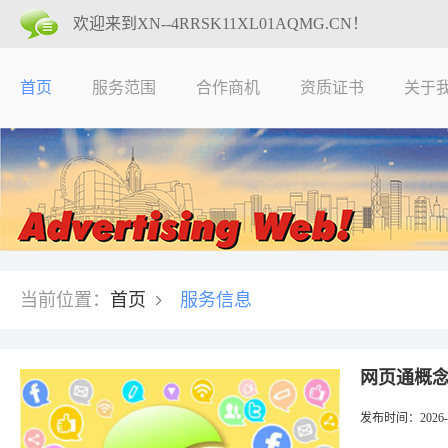
欢迎来到XN--4RRSK11XL01AQMG.CN！
首页
服务范围
合作商机
资质证书
关于
当前位置
：
首页
服务信息
网页通概
发布时间
：2026-0