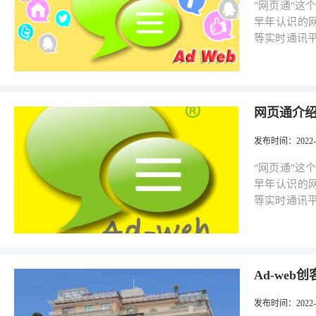
"网页通"
早年认识的网上
等实时通讯
来的，左方
表着永恒不息的通讯概念！ 我们由
人敏感，当
作及生活里，
网页通介
页通讯"的
通"服务器
发布时间
：2022-0
的联机而进行交流讯息； 我们自行开发
个层面操作
"网页通"
好用，不涉
早年认识的网上
管理人，虽
等实时通讯
作人员使用
来的，左方
定的工作，
表着永恒不息的通讯概念！ 我们由
性更强，将来更可发展
人敏感，当
果计算机一直
作及生活里，
Ad-web创
们的热门话题
页通讯"的
的第三方应用软件。 既然我们花了这么多心思在
通"服务器
发布时间
：2022-0
商业域名支
的联机而进行交流讯息； 我们自行开发