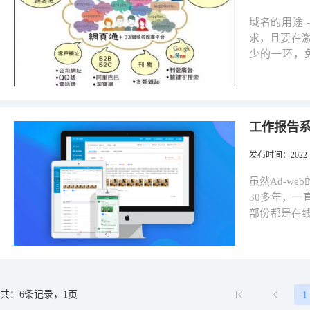
一张办公台、一张椅及网络设
再上一层楼的宣传平台， "通讯录
施服务，包
而"网页通
域名的用途 -易于与市
有影视功能的
台。但当说到工作
求，且要在
告(ERP)
少的一环，免
的！ 这次我们引用了A0模版，也就是“李哥网志”作为示范，他有网页通号:
web"就是
ellis ，也
的行业范围。 我们现在拥有的31个行业主域名，除有中国及香港
页，方便用户在手机和
外，更有顶级
机网页版，
与世界接轨。 以中国域名specialies.cn(专门事业)为例，可以衍生出会
工作报告系
布导展示，形
专科的子域名ht
台。这是一
份，再配合官网主
发布时间
：2022-0
否要调节了。 目前"网页通"除了A0模版外，还有A1模版。A1模版是在
名 -域名捆绑使用 你可能会问自己已有域名或客户都不懂英文，连字母都说
础下，加入
不准，那怎去发挥"Ad
虽然Ad-w
们"里面，还
是其中一种
30多年，一直坚守以
之下，仍然没有感觉到过时！ 
域名与Ad
部份都是在
在"网页通
15018970
有机玻璃制
用能力，让
http://micro.advertisin
随着现在经
竞争，可以将
会是双重的
便达到到双赢局面。 如下是我们为商家开发过
家看了视频
或个人与我
共：6条记录，1页
1